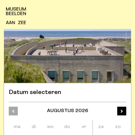
Datum selecteren
AUGUSTUS
2026
ma
di
wo
do
vr
za
zo